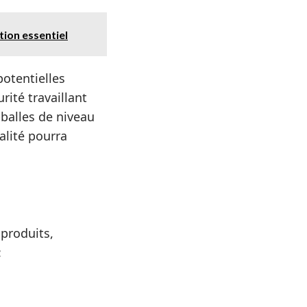
tion essentiel
potentielles
ité travaillant
balles de niveau
nalité pourra
 produits,
: