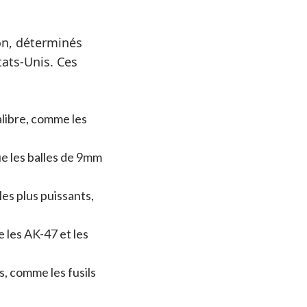
ion, déterminés
ats-Unis. Ces
alibre, comme les
ue les balles de 9mm
les plus puissants,
 les AK-47 et les
s, comme les fusils