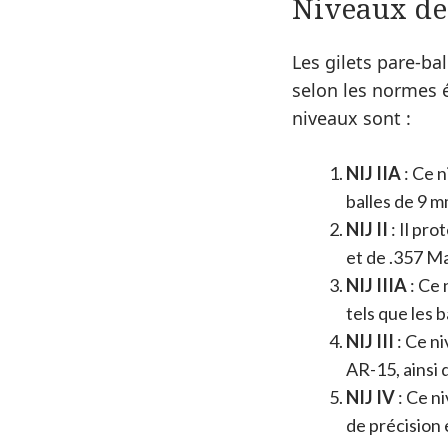
Niveaux de 
Les gilets pare-ba
selon les normes é
niveaux sont :
NIJ IIA
: Ce n
balles de 9 
NIJ II
: Il pro
et de .357 
NIJ IIIA
: Ce 
tels que les 
NIJ III
: Ce ni
AR-15, ainsi
NIJ IV
: Ce n
de précision e