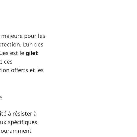
n majeure pour les
otection. L’un des
ues est le
gilet
e ces
ion offerts et les
e
té à résister à
iaux spécifiques
s couramment