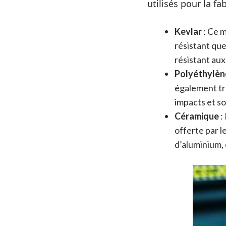
utilisés pour la fa
Kevlar
: Ce m
résistant que
résistant aux
Polyéthylè
également trè
impacts et so
Céramique
:
offerte par l
d’aluminium, 