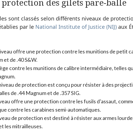
protection des gilets pare-balle
lles sont classés selon différents niveaux de protect
tablies par le
National Institute of Justice (NIJ)
aux Ét
iveau offre une protection contre les munitions de petit c
mm et de .40 S&W.
tège contre les munitions de calibre intermédiaire, telles q
Magnum.
niveau de protection est conçu pour résister à des projecti
balles de .44 Magnum et de .357 SIG.
veau offre une protection contre les fusils d’assaut, comme
 que contre les carabines semi-automatiques.
iveau de protection est destiné à résister aux armes lourde
t les mitrailleuses.