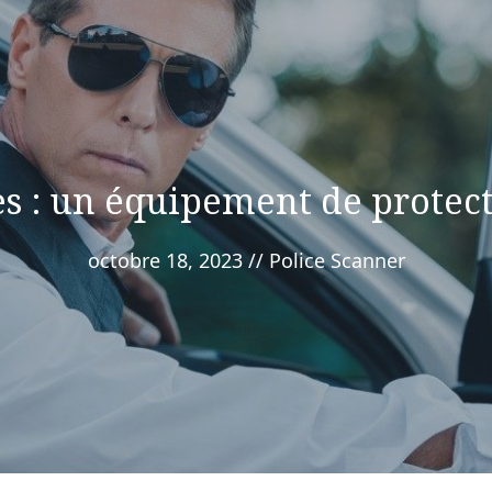
les : un équipement de protec
octobre 18, 2023
//
Police Scanner