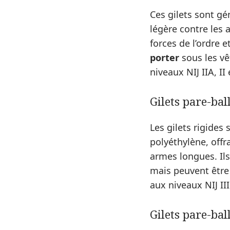
Ces gilets sont g
légère contre les 
forces de l’ordre e
porter
sous les vê
niveaux NIJ IIA, II 
Gilets pare-bal
Les gilets rigides
polyéthylène, offr
armes longues. Il
mais peuvent être 
aux niveaux NIJ III
Gilets pare-bal