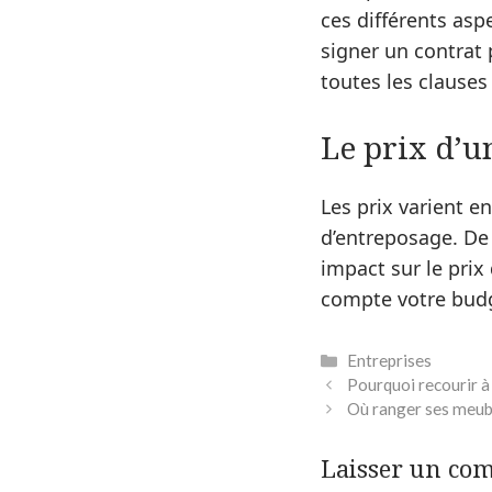
ces différents asp
signer un contrat 
toutes les clauses
Le prix d’
Les prix varient e
d’entreposage. De 
impact sur le prix
compte votre bud
Catégories
Entreprises
Pourquoi recourir à
Où ranger ses meubl
Laisser un co