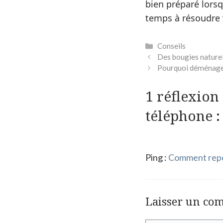
bien préparé lorsq
temps à résoudre 
Catégories
Conseils
Des bougies naturel
Pourquoi déménager
1 réflexion
téléphone :
Ping :
Comment repér
Laisser un co