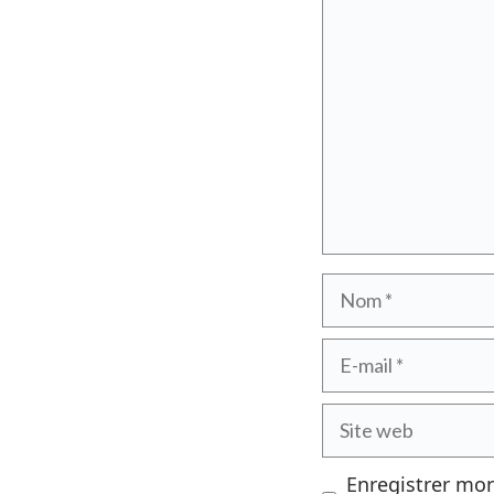
Commentaire
Nom
E-
mail
Site
web
Enregistrer mo