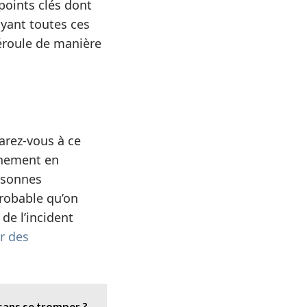
points clés dont
ayant toutes ces
déroule de manière
arez-vous à ce
vénement en
ersonnes
probable qu’on
de l’incident
r des
sans se tromper ?