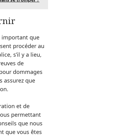
rnir
t important que
ssent procéder au
e, s’il y a lieu,
preuves de
ns pour dommages
us assurez que
ion.
ation et de
 vous permettant
onseils que nous
nt que vous êtes