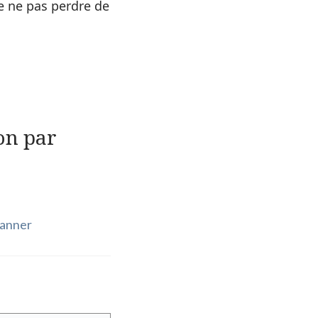
e ne pas perdre de
on par
canner