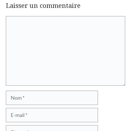
Laisser un commentaire
Commentaire
Nom
E-
mail
Site